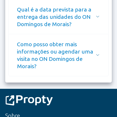
Qual é a data prevista para a
entrega das unidades do ON
Domingos de Morais?
Como posso obter mais
informações ou agendar uma
visita no ON Domingos de
Morais?
Sobre