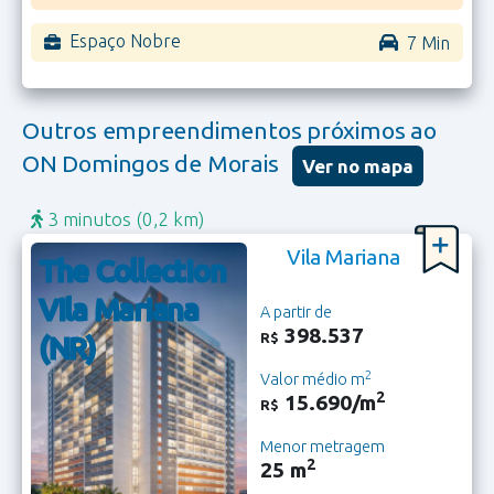
Espaço Nobre
7 Min
Outros empreendimentos próximos ao
ON Domingos de Morais
Ver no mapa
3 minutos
(0,2 km)
Vila Mariana
The Collection
Vila Mariana
A partir de
398.537
R$
(NR)
2
Valor médio m
2
15.690/m
R$
Menor metragem
2
25 m