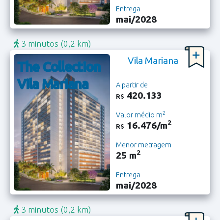
Entrega
mai/2028
3 minutos
(0,2 km)
Vila Mariana
The Collection
Vila Mariana
A partir de
420.133
R$
2
Valor médio m
2
16.476/m
R$
Menor metragem
2
25 m
Entrega
mai/2028
3 minutos
(0,2 km)