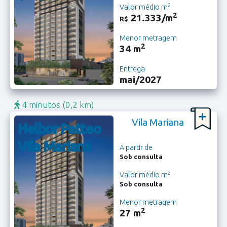
2
Valor médio m
2
21.333/m
R$
Menor metragem
2
34 m
Entrega
mai/2027
4 minutos
(0,2 km)
Vila Mariana
Helbor Patteo
Vila Mariana
A partir de
Sob consulta
2
Valor médio m
Sob consulta
Menor metragem
2
27 m