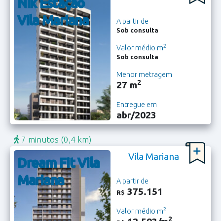
Nik Estação
Vila Mariana
A partir de
Sob consulta
2
Valor médio m
Sob consulta
Menor metragem
2
27 m
Entregue em
abr/2023
7 minutos
(0,4 km)
Vila Mariana
Dream Fit Vila
Mariana
A partir de
375.151
R$
2
Valor médio m
2