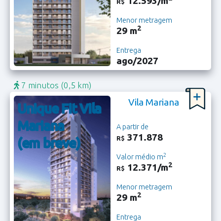
12.593/m
R$
Menor metragem
2
29 m
Entrega
ago/2027
7 minutos
(0,5 km)
Vila Mariana
Unique Fit Vila
Mariana
A partir de
371.878
R$
(em breve)
2
Valor médio m
2
12.371/m
R$
Menor metragem
2
29 m
Entrega