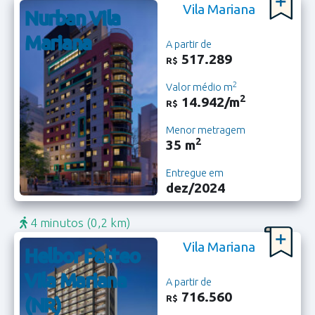
Vila Mariana
Nurban Vila
Mariana
A partir de
517.289
R$
2
Valor médio m
2
14.942/m
R$
Menor metragem
2
35 m
Entregue em
dez/2024
4 minutos
(0,2 km)
Vila Mariana
Helbor Patteo
Vila Mariana
A partir de
716.560
R$
(NR)