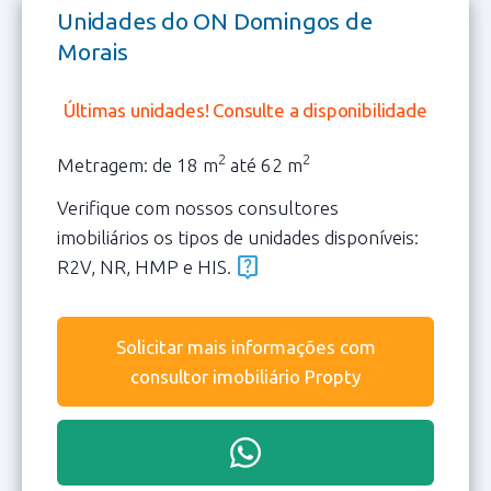
Unidades do ON Domingos de
Morais
Últimas unidades! Consulte a disponibilidade
2
2
Metragem: de 18 m
até 62 m
Verifique com nossos consultores
imobiliários os tipos de unidades disponíveis:
live_help
R2V, NR, HMP e HIS.
Solicitar mais informações com
consultor imobiliário Propty