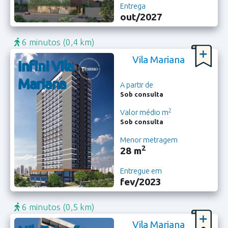
Entrega
out/2027
6 minutos
(0,4 km)
Vila Mariana
Infini Vila
Mariana
A partir de
Sob consulta
2
Valor médio m
Sob consulta
Menor metragem
2
28 m
Entregue em
fev/2023
6 minutos
(0,5 km)
Vila Mariana