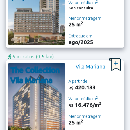
2
Valor médio m
Sob consulta
Menor metragem
2
25 m
Entregue em
ago/2025
6 minutos
(0,5 km)
Vila Mariana
The Collection
Vila Mariana
A partir de
420.133
R$
2
Valor médio m
2
16.476/m
R$
Menor metragem
2
25 m