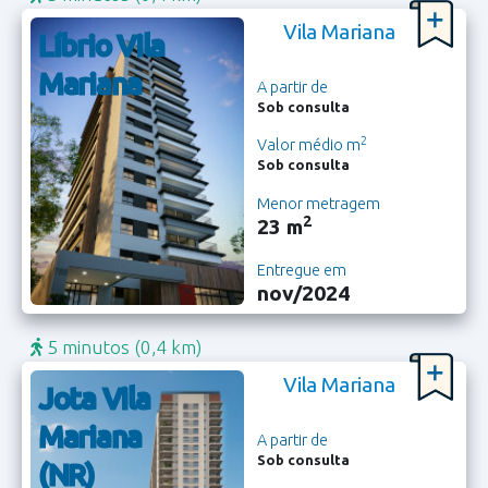
Vila Mariana
Líbrio Vila
Mariana
A partir de
Sob consulta
2
Valor médio m
Sob consulta
Menor metragem
2
23 m
Entregue em
nov/2024
5 minutos
(0,4 km)
Vila Mariana
Jota Vila
Mariana
A partir de
Sob consulta
(NR)