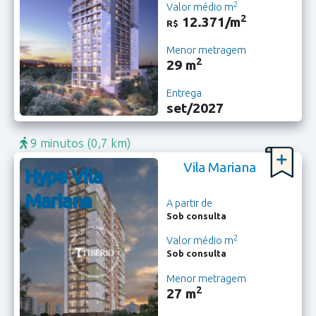
2
Valor médio m
2
12.371/m
R$
Menor metragem
2
29 m
Entrega
set/2027
9 minutos
(0,7 km)
Vila Mariana
Hype Vila
Mariana
A partir de
Sob consulta
2
Valor médio m
Sob consulta
Menor metragem
2
27 m