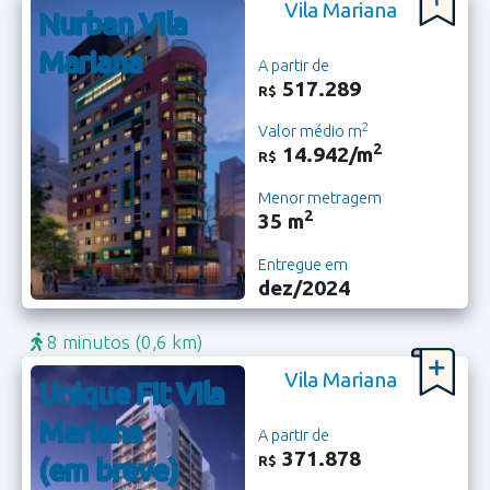
Vila Mariana
Nurban Vila
Mariana
A partir de
517.289
R$
2
Valor médio m
2
14.942/m
R$
Menor metragem
2
35 m
Entregue em
dez/2024
8 minutos
(0,6 km)
Vila Mariana
Unique Fit Vila
Mariana
A partir de
371.878
R$
(em breve)