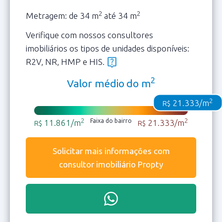
2
2
Metragem: de 34 m
até 34 m
Verifique com nossos consultores
imobiliários os tipos de unidades disponíveis:
live_help
R2V, NR, HMP e HIS.
2
Valor médio do m
2
21.333/m
R$
2
2
Faixa do bairro
11.861/m
21.333/m
R$
R$
Solicitar mais informações com
consultor imobiliário Propty