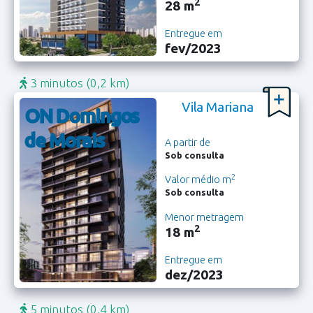
2
28 m
Entregue em
fev/2023
3 minutos
(0,2 km)
Vila Mariana
ON Domingos
de Morais
A partir de
Sob consulta
2
Valor médio m
Sob consulta
Menor metragem
2
18 m
Entregue em
dez/2023
5 minutos
(0,4 km)