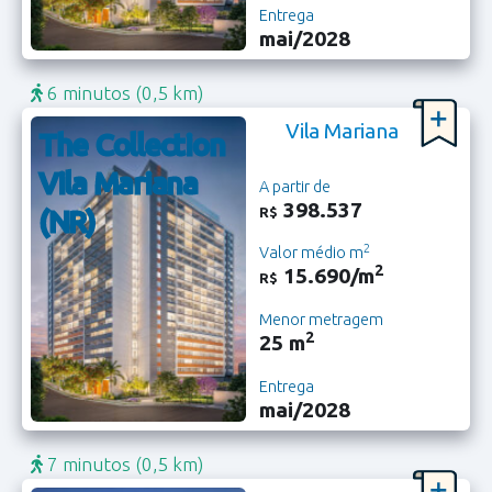
Entrega
mai/2028
6 minutos
(0,5 km)
Vila Mariana
The Collection
Vila Mariana
A partir de
398.537
R$
(NR)
2
Valor médio m
2
15.690/m
R$
Menor metragem
2
25 m
Entrega
mai/2028
7 minutos
(0,5 km)