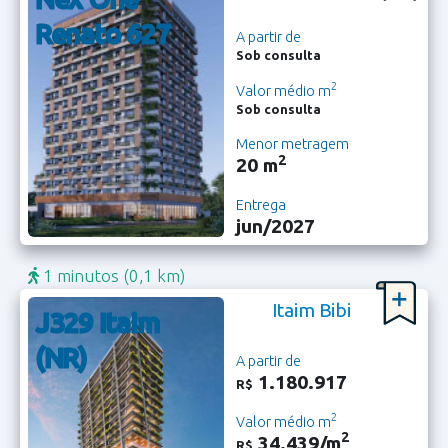
Renato 627
A partir de
Sob consulta
2
Valor médio m
Sob consulta
Menor metragem
2
20 m
Entrega
jun/2027
1 minutos
(0,1 km)
Itaim Bibi
J329 Itaim
(NR)
A partir de
1.180.917
R$
2
Valor médio m
2
34.439/m
R$