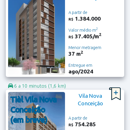
A partir de
1.384.000
R$
2
Valor médio m
2
37.405/m
R$
Menor metragem
2
37 m
Entregue em
ago/2024
6 a 10 minutos
(1,6 km)
Vila Nova
Tièl Vila Nova
Conceição
Conceição
(em breve)
A partir de
754.285
R$