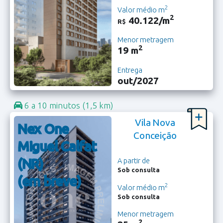
2
Valor médio m
2
40.122/m
R$
Menor metragem
2
19 m
Entrega
out/2027
6 a 10 minutos
(1,5 km)
Vila Nova
Nex One
Conceição
Miguel Calfat
(NR)
A partir de
Sob consulta
(em breve)
2
Valor médio m
Sob consulta
Menor metragem
2