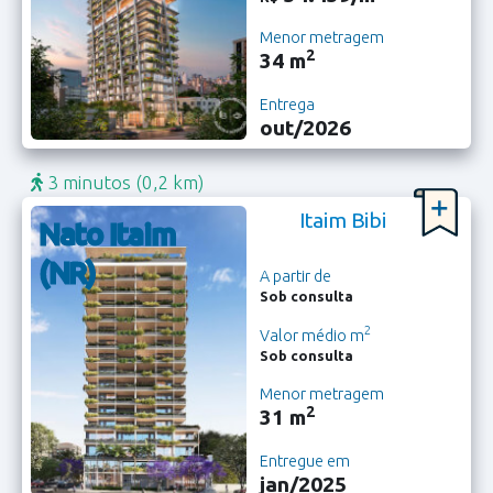
Menor metragem
2
34 m
Entrega
out/2026
3 minutos
(0,2 km)
Itaim Bibi
Nato Itaim
(NR)
A partir de
Sob consulta
2
Valor médio m
Sob consulta
Menor metragem
2
31 m
Entregue em
jan/2025