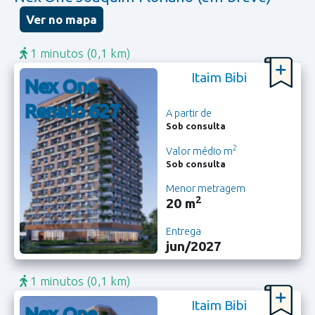
Ver no mapa
1 minutos
(0,1 km)
Itaim Bibi
Nex One
Renato 627
A partir de
Sob consulta
2
Valor médio m
Sob consulta
Menor metragem
2
20 m
Entrega
jun/2027
1 minutos
(0,1 km)
Itaim Bibi
Nex One