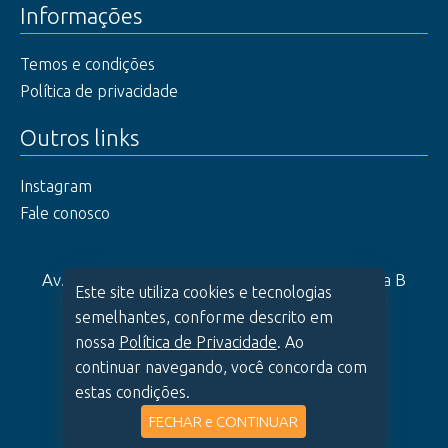
Informações
Temos e condições
Política de privacidade
Outros links
Instagram
Fale conosco
Av. das Nações Unidas 14.261 - 25º andar - Ala B
Este site utiliza cookies e tecnologias
Chácara Santo Antonio, 04794-000
semelhantes, conforme descrito em
São Paulo - SP
nossa
Política de Privacidade
. Ao
2026 | oHub Serviços de Informação Ltda.
continuar navegando, você concorda com
estas condições.
FECHAR e CONTINUAR