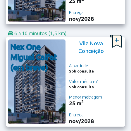
25 m
Entrega
nov/2028
6 a 10 minutos
(1,5 km)
Vila Nova
Nex One
Conceição
Miguel Calfat
(em breve)
A partir de
Sob consulta
2
Valor médio m
Sob consulta
Menor metragem
2
25 m
Entrega
nov/2028