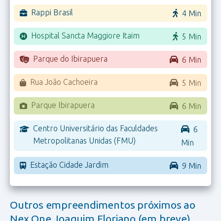
Rappi Brasil
4 Min
Hospital Sancta Maggiore Itaim
5 Min
Parque do Ibirapuera
6 Min
Rua João Cachoeira
5 Min
Parque Ibirapuera
6 Min
Centro Universitário das Faculdades
6
Metropolitanas Unidas (FMU)
Min
Estação Cidade Jardim
9 Min
Outros empreendimentos próximos ao
Nex One Joaquim Floriano (em breve)