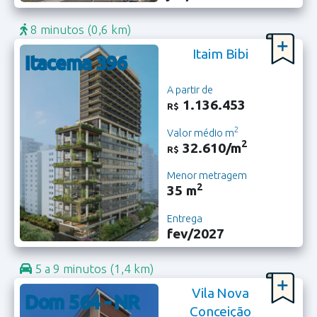
8 minutos
(0,6 km)
Itaim Bibi
Itacema 396
A partir de
1.136.453
R$
2
Valor médio m
2
32.610/m
R$
Menor metragem
2
35 m
Entrega
fev/2027
5 a 9 minutos
(1,4 km)
Vila Nova
Dom 564 - NR
Conceição