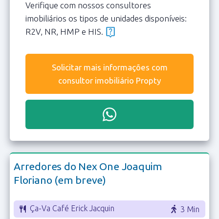
Verifique com nossos consultores
imobiliários os tipos de unidades disponíveis:
live_help
R2V, NR, HMP e HIS.
Solicitar mais informações com
consultor imobiliário Propty
Arredores do Nex One Joaquim
Floriano (em breve)
Ça-Va Café Erick Jacquin
3 Min